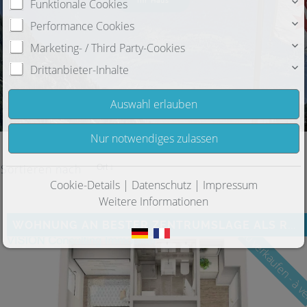
Ihre Wohnung
Ihr Haus
Funktionale Cookies
Performance Cookies
Marketing- / Third Party-Cookies
Drittanbieter-Inhalte
Sortieren nach
Ort ↓
Cookie-Details
|
Datenschutz
|
Impressum
Weitere Informationen
WOHNUNG AN BESTER ZENTRUMSLAGE ALS RENDITEOBJEKT
zu verkaufen - à 