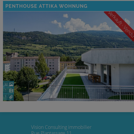
PENTHOUSE ATTIKA WOHNUNG
Verkauft - Ven
30
1
1
Vision Consulting immobilier
Rue Plantassage 11