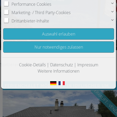
Ihre Wohnung
Ihr Haus
Performance Cookies
Marketing- / Third Party-Cookies
Drittanbieter-Inhalte
Sortieren nach
Cookie-Details
|
Datenschutz
|
Impressum
-- bitte wählen --
Weitere Informationen
FERIENCHALET MÖBILIERT IN IDYLISCHER UMGEBUNG
VERKAUFT - VE