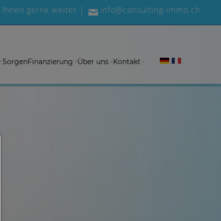
 Ihnen gerne weiter |
info@consulting-immo.ch
e Sorgen
Finanzierung
Über uns
Kontakt
Consent Manager
HILFE
Um fortfahren zu können,müssen Sie eine Cookie-Au
treffen. Nachfolgend erhalten Sie eine Erläuterung 
verschiedenen Optionen und ihrer Bedeutung.