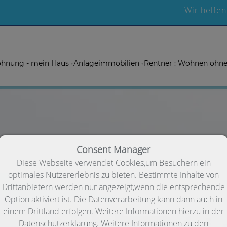
Wir helfen
hnung - mein Haus
Anlageimmobilien
Rentner : Wohnen ohn
Consent Manager
Diese Webseite verwendet Cookies,um Besuchern ein
optimales Nutzererlebnis zu bieten. Bestimmte Inhalte von
Drittanbietern werden nur angezeigt,wenn die entsprechende
Option aktiviert ist. Die Datenverarbeitung kann dann auch in
einem Drittland erfolgen. Weitere Informationen hierzu in der
Datenschutzerklärung. Weitere Informationen zu den