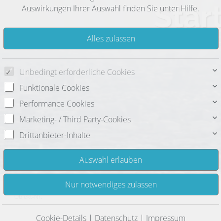
Star
Auswirkungen Ihrer Auswahl finden Sie unter
Hilfe
.
Wir haben 
Unbedingt erforderliche Cookies
Funktionale Cookies
Performance Cookies
Marketing- / Third Party-Cookies
Drittanbieter-Inhalte
Objekt-Nr.
Cookie-Details
|
Datenschutz
|
Impressum