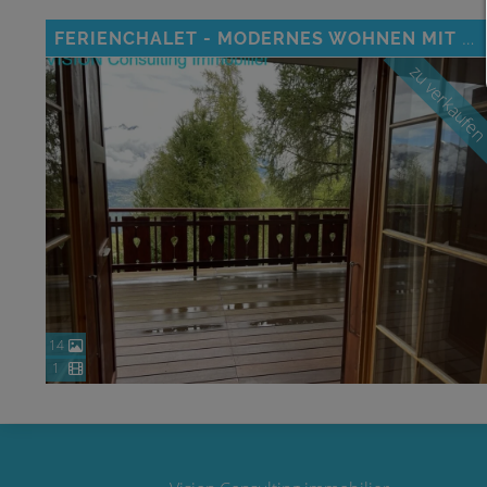
FERIENCHALET - MODERNES WOHNEN MIT BERGBLICK UND WOHLFÜHLAMBIENTE
zu verkaufe
14
1