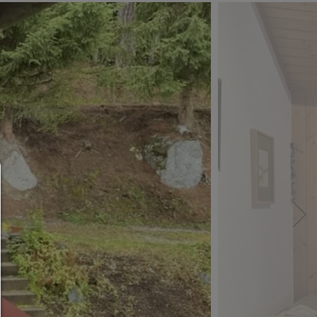
Consent Manager
HILFE
Um fortfahren zu können,müssen Sie eine Cook
Auswahl treffen. Nachfolgend erhalten Sie ein
Erläuterung der verschiedenen Optionen und ih
Bedeutung.