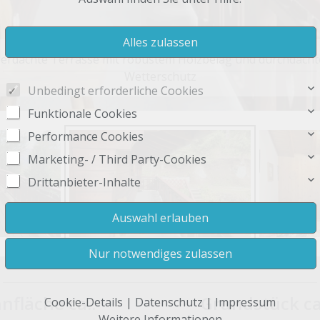
erdachte Terrasse mit robustem Holzbelag und durchdach
Wetterschutz
Unbedingt erforderliche Cookies
Funktionale Cookies
Performance Cookies
Marketing- / Third Party-Cookies
Drittanbieter-Inhalte
fläche ca.:
Grundstück ca
Cookie-Details
|
Datenschutz
|
Impressum
Weitere Informationen