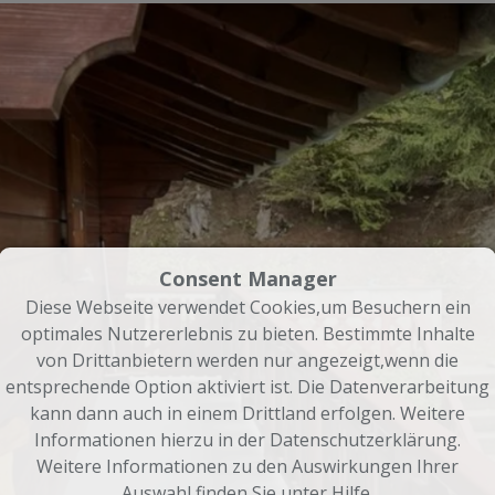
Consent Manager
Diese Webseite verwendet Cookies,um Besuchern ein
optimales Nutzererlebnis zu bieten. Bestimmte Inhalte
von Drittanbietern werden nur angezeigt,wenn die
entsprechende Option aktiviert ist. Die Datenverarbeitung
kann dann auch in einem Drittland erfolgen. Weitere
Informationen hierzu in der Datenschutzerklärung.
Weitere Informationen zu den Auswirkungen Ihrer
Auswahl finden Sie unter
Hilfe
.