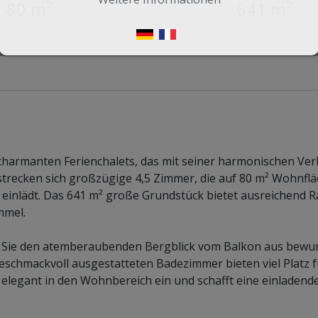
80 m²
641 m²
 charmanten Ferienchalets, das mit seiner harmonischen Ve
strecken sich großzügige 4,5 Zimmer, die auf 80 m² Wohnflä
einlädt. Das 641 m² große Grundstück bietet ausreichend 
mmel.
d Sie den atemberaubenden Bergblick vom Balkon aus bewu
schmackvoll ausgestatteten Badezimmer bieten viel Platz f
 elegant in den Wohnbereich ein und schafft eine einladend